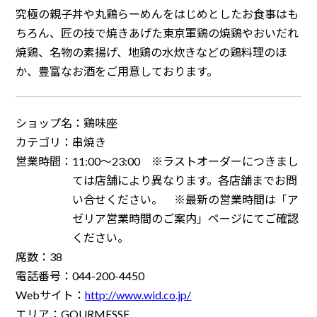
究極の親子丼や丸鶏らーめんをはじめとしたお食事はも
ちろん、匠の技で焼きあげた東京軍鶏の焼鶏やおいだれ
焼鶏、名物の素揚げ、地鶏の水炊きなどの鶏料理のほ
か、豊富なお酒をご用意しております。
ショップ名：
鶏味座
カテゴリ：
串焼き
営業時間：
11:00～23:00 ※ラストオーダーにつきまし
ては店舗により異なります。各店舗までお問
い合せください。 ※最新の営業時間は「ア
ゼリア営業時間のご案内」ページにてご確認
ください。
席数：
38
電話番号：
044-200-4450
Webサイト：
http://www.wid.co.jp/
エリア：
GOURMESSE