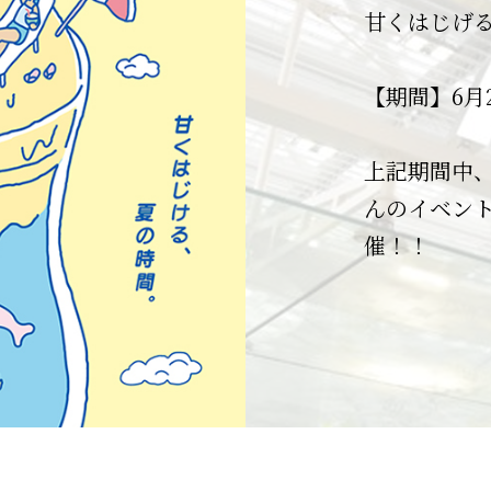
規会
日頃より、
40周年を迎
うございま
甘くはじげ
川崎アゼリ
ございます
川崎アゼリ
天候の急変
JR川崎駅・
入会金・年
8月24日（
ご覧いただ
これまで支
予告なく即
【期間】6月
きる便利な
※ATM及び
【物販/サービス
そしてアゼ
以下の閉鎖
商業施設な
お買い物で
※街内通路
～23:00。
日頃の感謝
願い申し上
上記期間中
詳細は求人
チャージで
※駐車場は
一部店舗は
キャンペー
んのイベントのa
ポイントを
ております
～地下駐車
催！！
川崎のまちと
・川崎市【
と一緒にお
・駐車場管