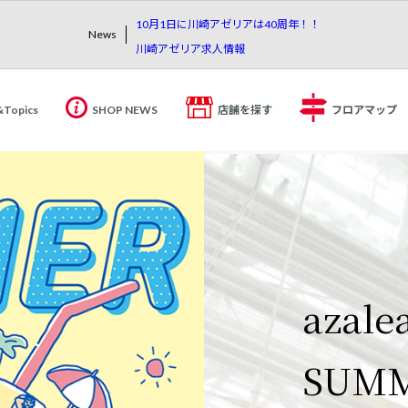
10月1日に川崎アゼリアは40周年！！
News
川崎アゼリア求人情報
&Topics
SHOP NEWS
店舗を探す
フロアマップ
10月
【重
azale
川崎
は40
知ら
アゼリ
休業
SUM
川崎
ご案
川崎アゼリアは
日頃より当