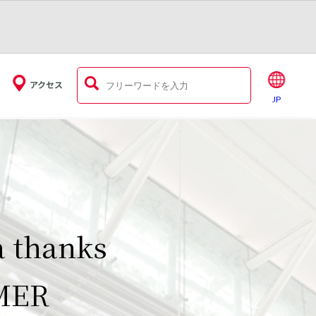
アクセス
JP
1日に川崎アゼリア
要】駐車場からのお
a thanks
アゼリア営業時間の
周年！！
せ
アPLUSカード新
日のお知らせ
MER
アゼリア求人情報
内
2026年10月1日に
駐車場をご利用いただき誠にありがと