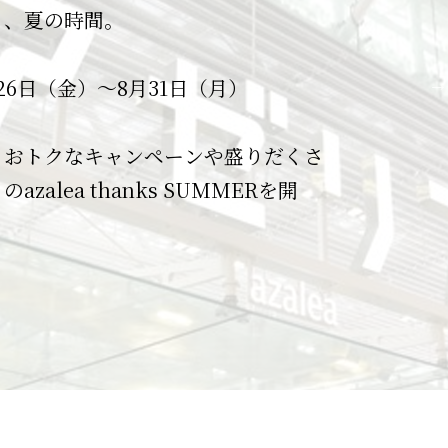
員募集中！
アゼリアをご利用いただきありがとう
えます。
す。
る、夏の時間。
アで働いてみませんか？
。
アの最新の営業時間情報はこちらから
時にはお客様の安全確保のため事前の
京急川崎駅直結で雨にぬれずに通勤で
会費無料！
月）全店休業とさせていただきます。
けます！
えてくださったお客様、地域の皆様、
時閉鎖いたしますので、
26日（金）～8月31日（月）
勤務地です。
金融機関は通常営業いたします。
】10:00～21:00、【飲食店】11:00
リアに関わるすべての方々へ
基準について予めご確認とご留意をお
らではのメリットもたくさん！
ポイントが貯まる！
は通営業通り通行出来ます。
の気持ちを込めて、様々なイベントや
げます。
、おトクなキャンペーンや盛りだくさ
情報を見るからご確認ください！
使える！
通常営業いたします。
早朝営業、延長営業、時間短縮を行っ
ンを開催します。
zalea thanks SUMMERを開
マネーに変換！
。
場の閉鎖基準～
ともに歩んだ40年の節目を、皆さま
警戒レベル４】避難指示発令時
祝いします。
理会社が危険だと