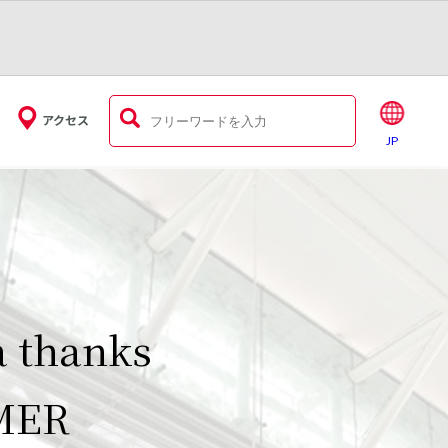
アクセス
JP
1日に川崎アゼリア
要】駐車場からのお
a thanks
アゼリア営業時間の
周年！！
せ
アPLUSカード新
日のお知らせ
MER
アゼリア求人情報
内
2026年10月1日に
駐車場をご利用いただき誠にありがと