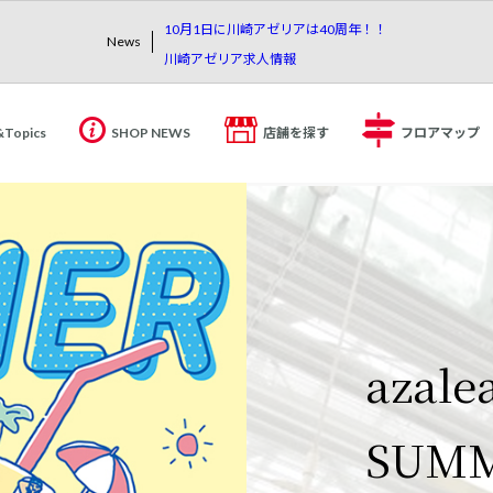
10月1日に川崎アゼリアは40周年！！
News
川崎アゼリア求人情報
&Topics
SHOP NEWS
店舗を探す
フロアマップ
10月
【重
azale
川崎
は40
知ら
アゼリ
休業
SUM
川崎
ご案
川崎アゼリアは
日頃より当