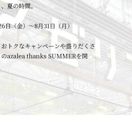
員募集中！
アゼリアをご利用いただきありがとう
えます。
す。
る、夏の時間。
アで働いてみませんか？
。
アの最新の営業時間情報はこちらから
時にはお客様の安全確保のため事前の
京急川崎駅直結で雨にぬれずに通勤で
会費無料！
月）全店休業とさせていただきます。
けます！
えてくださったお客様、地域の皆様、
時閉鎖いたしますので、
26日（金）～8月31日（月）
勤務地です。
金融機関は通常営業いたします。
】10:00～21:00、【飲食店】11:00
リアに関わるすべての方々へ
基準について予めご確認とご留意をお
らではのメリットもたくさん！
ポイントが貯まる！
は通営業通り通行出来ます。
の気持ちを込めて、様々なイベントや
げます。
、おトクなキャンペーンや盛りだくさ
情報を見るからご確認ください！
使える！
通常営業いたします。
早朝営業、延長営業、時間短縮を行っ
ンを開催します。
zalea thanks SUMMERを開
マネーに変換！
。
場の閉鎖基準～
ともに歩んだ40年の節目を、皆さま
警戒レベル４】避難指示発令時
祝いします。
理会社が危険だと