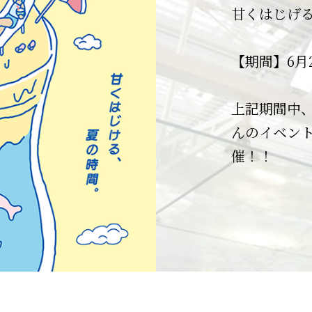
規会
日頃より、
40周年を迎
うございま
甘くはじげ
川崎アゼリ
ございます
川崎アゼリ
天候の急変
JR川崎駅・
入会金・年
8月24日（
ご覧いただ
これまで支
予告なく即
【期間】6月
きる便利な
※ATM及び
【物販/サービス
そしてアゼ
以下の閉鎖
商業施設な
お買い物で
※街内通路
～23:00。
日頃の感謝
願い申し上
上記期間中
詳細は求人
チャージで
※駐車場は
一部店舗は
キャンペー
んのイベントのa
ポイントを
ております
～地下駐車
催！！
川崎のまちと
・川崎市【
と一緒にお
・駐車場管