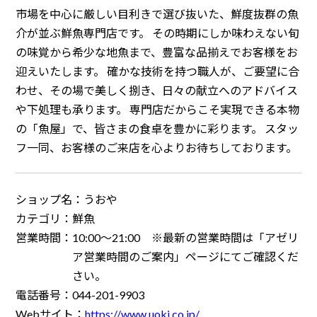
市場を中心に厳しい目利きで選び抜いた、鮮度抜群の魚
介が並ぶ鮮魚専門店です。 その時期にしか味わえない旬
の味覚から希少な地魚まで、豊富な品揃えでお客様をお
迎えいたします。 確かな技術を持つ職人が、ご要望に合
わせ、その場で美しく捌き、日々の献立へのアドバイス
や下処理も承ります。 専門店だからこそ実現できる本物
の「魚屋」で、皆さまの食卓を豊かに彩ります。 スタッ
フ一同、お客様のご来店を心よりお待ちしております。
ショップ名：
うおや
カテゴリ：
鮮魚
営業時間：
10:00～21:00 ※最新の営業時間は「アゼリ
ア営業時間のご案内」ページにてご確認くだ
さい。
電話番号：
044-201-9903
Webサイト：
https://www.uoki.co.jp/